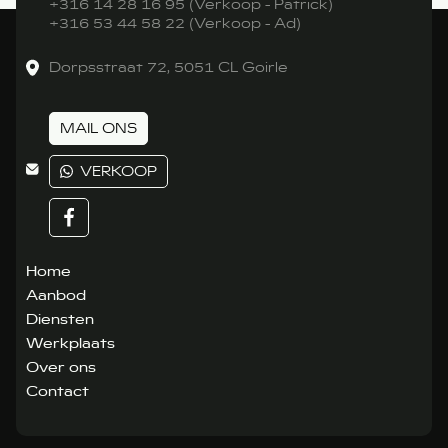
+316 14 28 16 95 (Verkoop - Patrick)
+316 53 44 58 22 (Verkoop - Ad)
Dorpsstraat 72, 5051 CL Goirle
MAIL ONS
VERKOOP
Home
Aanbod
Diensten
Werkplaats
Over ons
Contact