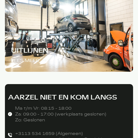
UITLIJNEN
LEES MEER
AARZEL NIET EN KOM LANGS
Ma t/m Vr: 08:15 - 18:00
Za: 09:00 - 17:00 (werkplaats gesloten)
Zo: Gesloten
+3113 534 1659 (Algemeen)