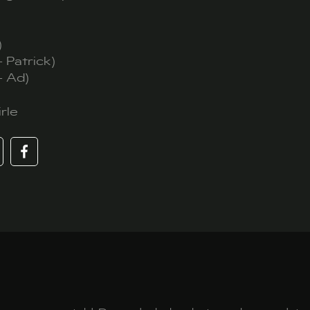
)
 Patrick)
- Ad)
rle