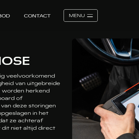
MENU
BOD
CONTACT
NOSE
dig veelvoorkomend
heid van uitgebreide
ak worden herkend
board of
van deze storingen
opgeslagen in het
dat ze achteraf
t niet altijd direct