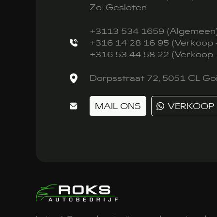
Zo: Gesloten
+3113 534 1659 (Algemeen
+316 14 28 16 95 (Verkoop -
+316 53 44 58 22 (Verkoop 
Dorpsstraat 72, 5051 CL Goi
MAIL ONS
VERKOOP