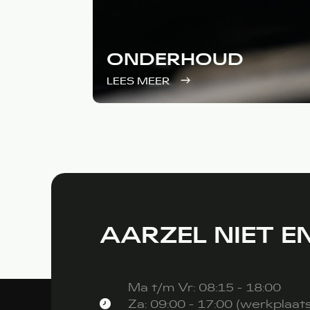
ONDERHOUD
LEES MEER
AARZEL NIET 
Ma t/m Vr: 08:15 - 18:00
Za: 09:00 - 17:00 (werkplaat