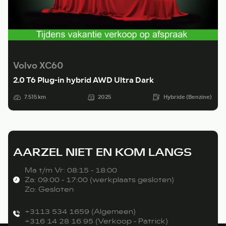
Volvo XC60
2.0 T6 Plug-in hybrid AWD Ultra Dark
7.515 km
2025
Hybride (Benzine)
AARZEL NIET EN KOM LANGS
Ma t/m Vr: 08:15 - 18:00
Za: 09:00 - 17:00 (werkplaats gesloten)
Zo: Gesloten
+3113 534 1659 (Algemeen)
+316 14 28 16 95 (Verkoop - Patrick)