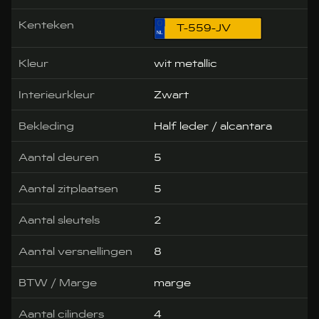
Kenteken
T-559-JV
Kleur
wit metallic
Interieurkleur
Zwart
Bekleding
Half leder / alcantara
Aantal deuren
5
Aantal zitplaatsen
5
Aantal sleutels
2
Aantal versnellingen
8
BTW / Marge
marge
Aantal cilinders
4