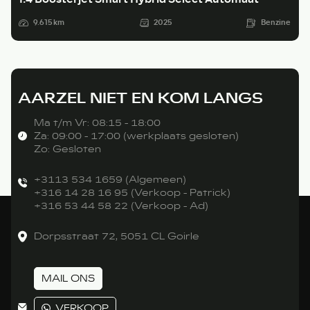
9.615 km
2025
Benzine
AARZEL NIET EN KOM LANGS
Ma t/m Vr: 08:15 - 18:00
Za: 09:00 - 17:00 (werkplaats gesloten)
Zo: Gesloten
+3113 534 1659 (Algemeen)
+316 14 28 16 95 (Verkoop - Patrick)
+316 53 44 58 22 (Verkoop - Ad)
Dorpsstraat 72, 5051 CL Goirle
MAIL ONS
VERKOOP