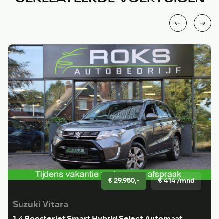
€ 29.950,-
€ 414 /mnd
Suzuki Vitara
1.4 Boosterjet Smart Hybrid Select Automaat