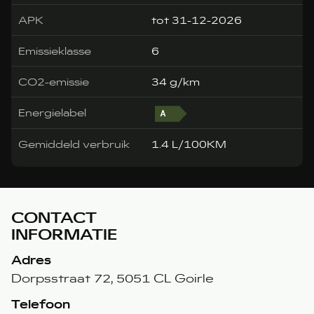
APK
tot 31-12-2026
Emissieklasse
6
CO2-emissie
34 g/km
Energielabel
Gemiddeld verbruik
1.4 L/100KM
CONTACT
INFORMATIE
Adres
Dorpsstraat 72, 5051 CL Goirle
Telefoon