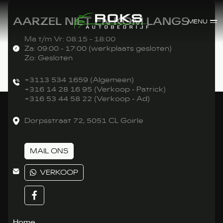
AARZEL NIET EN KOM LANGS
MENU
Ma t/m Vr: 08:15 - 18:00
Za: 09:00 - 17:00 (werkplaats gesloten)
Zo: Gesloten
+3113 534 1659 (Algemeen)
+316 14 28 16 95 (Verkoop - Patrick)
+316 53 44 58 22 (Verkoop - Ad)
Dorpsstraat 72, 5051 CL Goirle
MAIL ONS
VERKOOP
Home