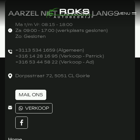
AARZEL NIET EN KOM LANGS
MENU
Ma t/m Vr: 08:15 - 18:00
Za: 09:00 - 17:00 (werkplaats gesloten)
Zo: Gesloten
+3113 534 1659 (Algemeen)
+316 14 28 16 95 (Verkoop - Patrick)
+316 53 44 58 22 (Verkoop - Ad)
Dorpsstraat 72, 5051 CL Goirle
MAIL ONS
VERKOOP
Home