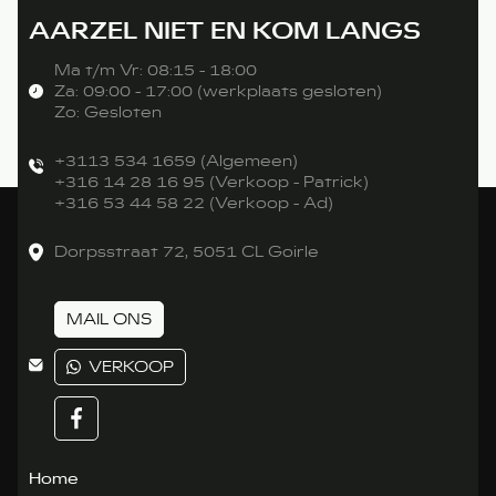
AARZEL NIET EN KOM LANGS
Ma t/m Vr: 08:15 - 18:00
Za: 09:00 - 17:00 (werkplaats gesloten)
Zo: Gesloten
+3113 534 1659 (Algemeen)
+316 14 28 16 95 (Verkoop - Patrick)
+316 53 44 58 22 (Verkoop - Ad)
Dorpsstraat 72, 5051 CL Goirle
MAIL ONS
VERKOOP
Home