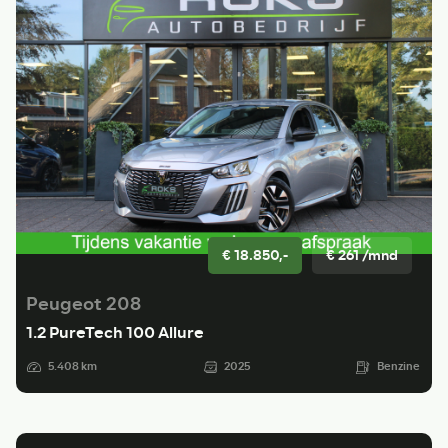
€ 18.850,-
€ 261 /mnd
Peugeot 208
1.2 PureTech 100 Allure
5.408 km
2025
Benzine