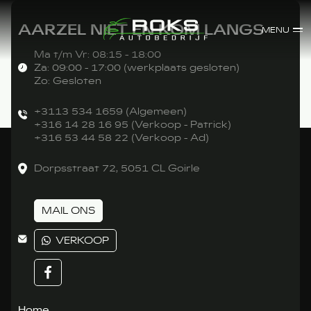
AARZEL NIET EN KOM LANGS
MENU
Ma t/m Vr: 08:15 - 18:00
Za: 09:00 - 17:00 (werkplaats gesloten)
Zo: Gesloten
+3113 534 1659 (Algemeen)
+316 14 28 16 95 (Verkoop - Patrick)
+316 53 44 58 22 (Verkoop - Ad)
Dorpsstraat 72, 5051 CL Goirle
MAIL ONS
VERKOOP
Home