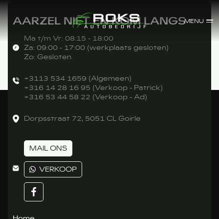
AARZEL NIET EN KOM LANGS
MENU
Ma t/m Vr: 08:15 - 18:00
Za: 09:00 - 17:00 (werkplaats gesloten)
Zo: Gesloten
+3113 534 1659 (Algemeen)
+316 14 28 16 95 (Verkoop - Patrick)
+316 53 44 58 22 (Verkoop - Ad)
Dorpsstraat 72, 5051 CL Goirle
MAIL ONS
VERKOOP
Home